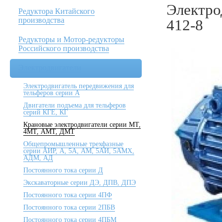
Электро
Редуктора Китайского
производства
412-8
Редукторы и Мотор-редукторы
Российского производства
Электродвигатели
Электродвигатель передвижения для
тельферов серии А
Двигатели подъема для тельферов
серий КГЕ, КГ
Крановые электродвигатели серии МТ,
4МТ, АМТ, ДМТ
Общепромышленные трехфазные
серии АИР, А, 5А, АМ, 5АИ, 5АМХ,
АДМ, АД
Постоянного тока серии Д
Экскаваторные серии ДЭ, ДПВ, ДПЭ
Постоянного тока серии 4ПФ
Постоянного тока серии 2ПБВ
Постоянного тока серии 4ПБМ