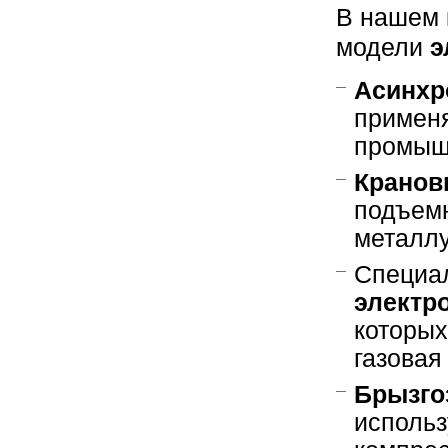
В нашем 
модели
э
Асинхр
применя
промыш
Кранов
подъем
металлу
Специа
электр
которых
газова
Брызго
использ