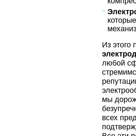
компрес
Электр
которые
механи
Из этого
электро
любой сф
стремимс
репутаци
электроо
мы дорож
безупреч
всех пре
подтверж
Все эти 