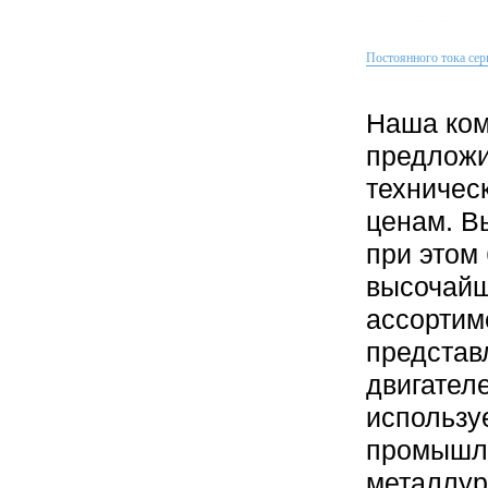
Постоянного тока се
Наша ком
предложи
техничес
ценам. В
при этом
высочайш
ассортим
представ
двигател
использу
промышле
металлур