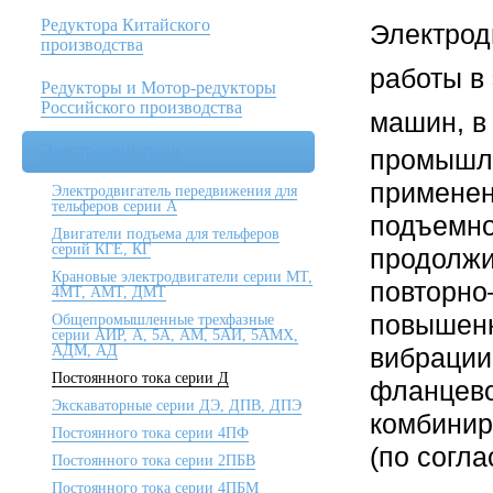
Редуктора Китайского
Электрод
производства
работы в
Редукторы и Мотор-редукторы
Российского производства
машин, в
Электродвигатели
промышле
примене
Электродвигатель передвижения для
тельферов серии А
подъемно
Двигатели подъема для тельферов
серий КГЕ, КГ
продолж
Крановые электродвигатели серии МТ,
повторно
4МТ, АМТ, ДМТ
повышен
Общепромышленные трехфазные
серии АИР, А, 5А, АМ, 5АИ, 5АМХ,
АДМ, АД
вибрации
Постоянного тока серии Д
фланцево
Экскаваторные серии ДЭ, ДПВ, ДПЭ
комбинир
Постоянного тока серии 4ПФ
(по согл
Постоянного тока серии 2ПБВ
Постоянного тока серии 4ПБМ