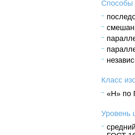
Способы 
последо
смешан
паралл
паралл
независ
Класс из
«Н» по 
Уровень 
средний