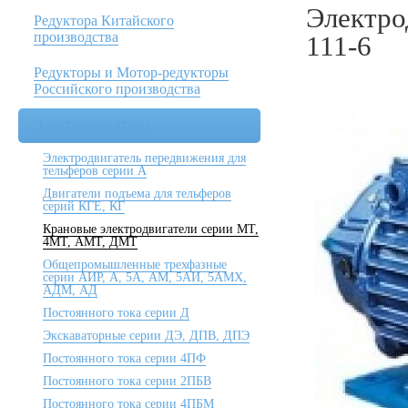
Электро
Редуктора Китайского
производства
111-6
Редукторы и Мотор-редукторы
Российского производства
Электродвигатели
Электродвигатель передвижения для
тельферов серии А
Двигатели подъема для тельферов
серий КГЕ, КГ
Крановые электродвигатели серии МТ,
4МТ, АМТ, ДМТ
Общепромышленные трехфазные
серии АИР, А, 5А, АМ, 5АИ, 5АМХ,
АДМ, АД
Постоянного тока серии Д
Экскаваторные серии ДЭ, ДПВ, ДПЭ
Постоянного тока серии 4ПФ
Постоянного тока серии 2ПБВ
Постоянного тока серии 4ПБМ