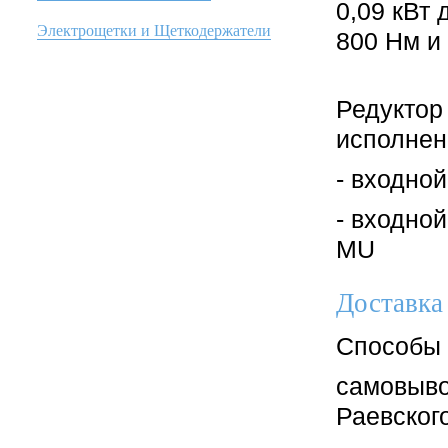
0,09 кВт 
Электрощетки и Щеткодержатели
800 Нм и
Редуктор
исполнен
- входно
- входно
MU
Доставка
Способы 
самовыво
Раевского