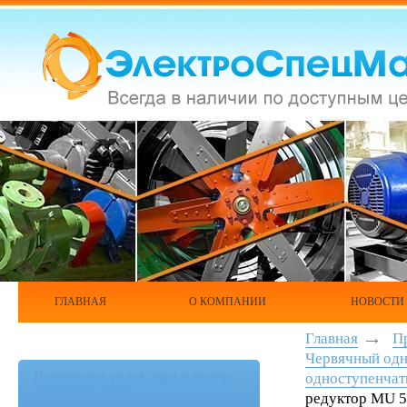
ГЛАВНАЯ
О КОМПАНИИ
НОВОСТИ
Главная
П
Червячный одн
Импортные редукторы и мотор-
одноступенча
редукторы SITI
редуктор MU 