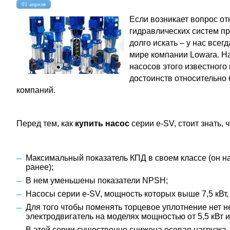
01 апреля
Если возникает вопрос от
гидравлических систем п
долго искать – у нас все
мире компании Lowara. Н
насосов этого известного
достоинств относительно 
компаний.
Перед тем, как
купить насос
серии e-SV, стоит знать,
Максимальный показатель КПД в своем классе (он н
ранее);
В нем уменьшены показатели NPSH;
Насосы серии e-SV, мощность которых выше 7,5 кВт, 
Для того чтобы поменять торцевое уплотнение нет 
электродвигатель на моделях мощностью от 5,5 кВт ил
В этой серии существенно снижена осевая нагрузка.