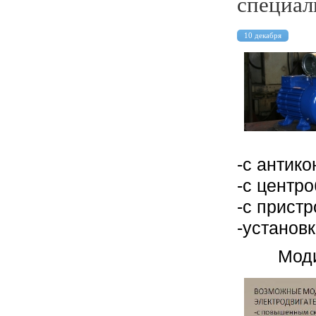
специал
10 декабря
-с антик
-с центр
-с прист
-установ
Моди