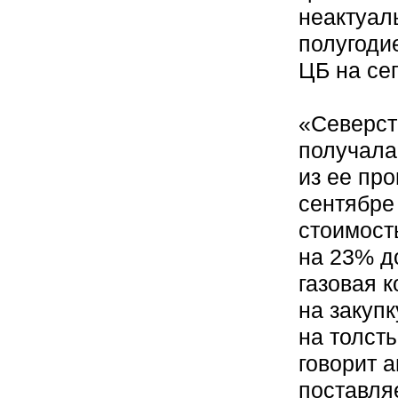
неактуал
полугодие
ЦБ на се
«Северста
получала
из ее про
сентябре
стоимост
на 23% до
газовая 
на закуп
на толст
говорит 
поставля