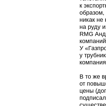
к экспор
образом,
никак не
на руду и
RMG Андр
компаний
У «Газпр
у трубни
компания
В то же 
от повыш
цены (до
подписал
существе