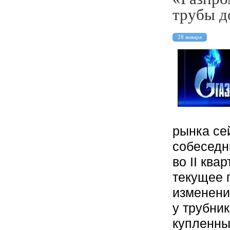
трубы д
28 января
рынка се
собеседн
во II ква
текущее 
изменени
у трубни
купленны