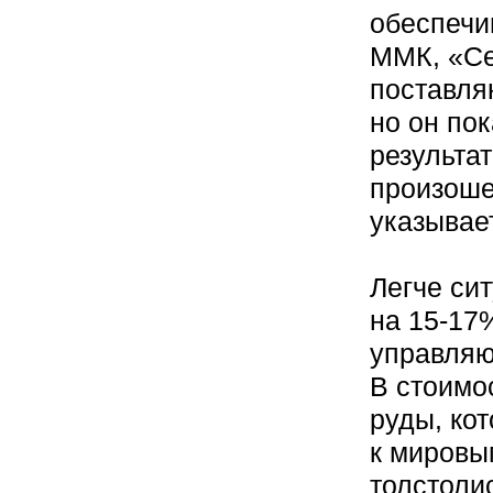
обеспечи
ММК, «Се
поставля
но он по
результат
произоше
указывае
Легче си
на 15-17
управляю
В стоимо
руды, ко
к мировы
толстоли