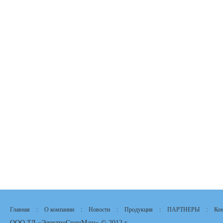
Главная
:
О компании
:
Новости
:
Продукция
:
ПАРТНЕРЫ
:
Кон
ООО ТД «ЭлектроСпецМаш» © 2012 г.